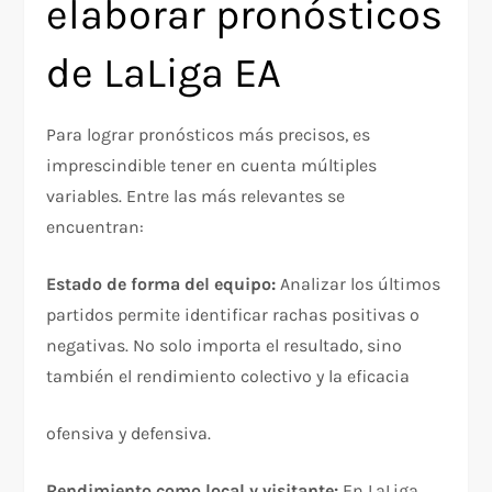
elaborar pronósticos
de LaLiga EA
Para lograr pronósticos más precisos, es
imprescindible tener en cuenta múltiples
variables. Entre las más relevantes se
encuentran:
Estado de forma del equipo:
Analizar los últimos
partidos permite identificar rachas positivas o
negativas. No solo importa el resultado, sino
también el rendimiento colectivo y la eficacia
ofensiva y defensiva.
Rendimiento como local y visitante:
En LaLiga