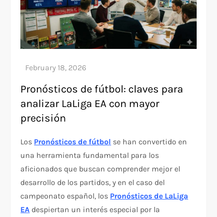
Pronósticos de fútbol: claves para
analizar LaLiga EA con mayor
precisión
Los
Pronósticos de fútbol
se han convertido en
una herramienta fundamental para los
aficionados que buscan comprender mejor el
desarrollo de los partidos, y en el caso del
campeonato español, los
Pronósticos de LaLiga
EA
despiertan un interés especial por la