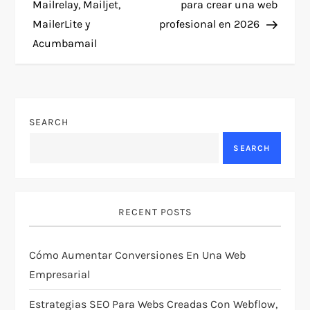
Mailrelay, Mailjet,
para crear una web
s
MailerLite y
profesional en 2026
t
Acumbamail
n
a
SEARCH
v
SEARCH
i
g
RECENT POSTS
a
Cómo Aumentar Conversiones En Una Web
t
Empresarial
Estrategias SEO Para Webs Creadas Con Webflow,