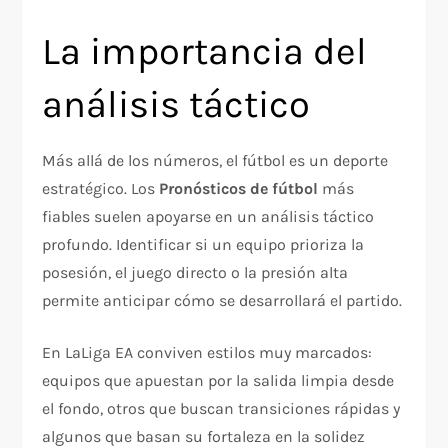
La importancia del
análisis táctico
Más allá de los números, el fútbol es un deporte
estratégico. Los
Pronósticos de fútbol
más
fiables suelen apoyarse en un análisis táctico
profundo. Identificar si un equipo prioriza la
posesión, el juego directo o la presión alta
permite anticipar cómo se desarrollará el partido.
En LaLiga EA conviven estilos muy marcados:
equipos que apuestan por la salida limpia desde
el fondo, otros que buscan transiciones rápidas y
algunos que basan su fortaleza en la solidez