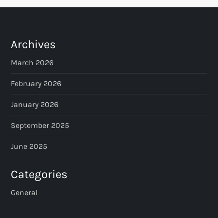
Archives
March 2026
February 2026
January 2026
September 2025
June 2025
Categories
General