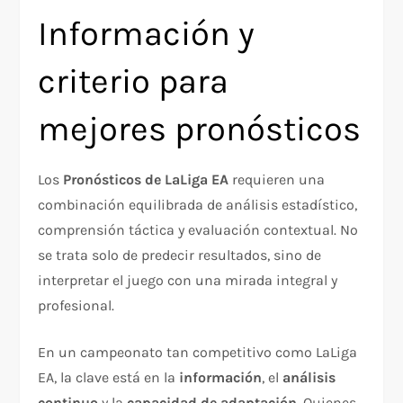
Información y
criterio para
mejores pronósticos
Los
Pronósticos de LaLiga EA
requieren una
combinación equilibrada de análisis estadístico,
comprensión táctica y evaluación contextual. No
se trata solo de predecir resultados, sino de
interpretar el juego con una mirada integral y
profesional.
En un campeonato tan competitivo como LaLiga
EA, la clave está en la
información
, el
análisis
continuo
y la
capacidad de adaptación
. Quienes