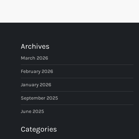
P
o
s
t
Archives
s
March 2026
p
February 2026
January 2026
a
September 2025
g
June 2025
i
Categories
n