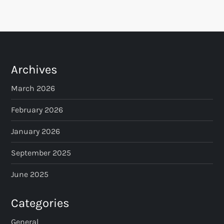
s
t
s
Archives
p
March 2026
a
February 2026
January 2026
g
September 2025
i
June 2025
n
Categories
a
General