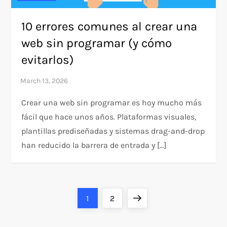
10 errores comunes al crear una
web sin programar (y cómo
evitarlos)
Crear una web sin programar es hoy mucho más
fácil que hace unos años. Plataformas visuales,
plantillas prediseñadas y sistemas drag-and-drop
han reducido la barrera de entrada y […]
P
Page
Page
Next
1
2
o
page